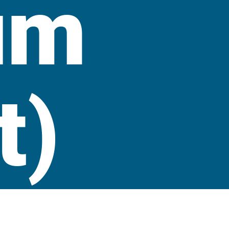
um
t)