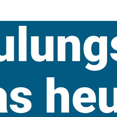
ulun
as he