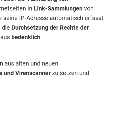
rnetseiten in
Link-Sammlungen
von
te seine IP-Adresse automatisch erfasst
d die
Durchsetzung der Rechte der
chaus
bedenklich
.
n
aus alten und neuen
ls und Virenscanner
zu setzen und
illen zu erleichtern oder überhaupt
en, bietet er allerdings keinen Schutz