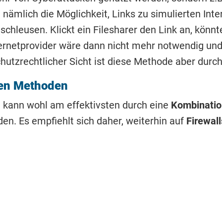
t nämlich die Möglichkeit, Links zu simulierten Inte
schleusen. Klickt ein Filesharer den Link an, könn
ernetprovider wäre dann nicht mehr notwendig un
chutzrechtlicher Sicht ist diese Methode aber dur
uen Methoden
u kann wohl am effektivsten durch eine
Kombinatio
en. Es empfiehlt sich daher, weiterhin auf
Firewal
geeignet, die strafrechtliche Verfolgung der Krimin
denfalls zu verzögern. Ist ein „Honeypot“ überwund
rigen Schutzmechanismen greifen.