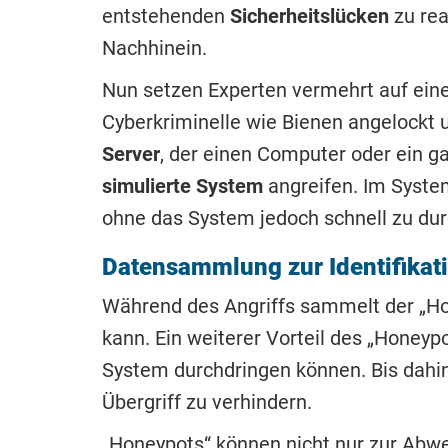
entstehenden
Sicherheitslücken
zu rea
Nachhinein.
Nun setzen Experten vermehrt auf ein
Cyberkriminelle wie Bienen angelockt u
Server
, der einen Computer oder ein g
simulierte System
angreifen. Im Syste
ohne das System jedoch schnell zu dur
Datensammlung zur Identifikat
Während des Angriffs sammelt der „Ho
kann. Ein weiterer Vorteil des „Honeypo
System durchdringen können. Bis dah
Übergriff zu verhindern.
„Honeypots“ können nicht nur zur Abwe