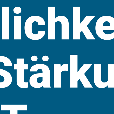
ichke
Stärk