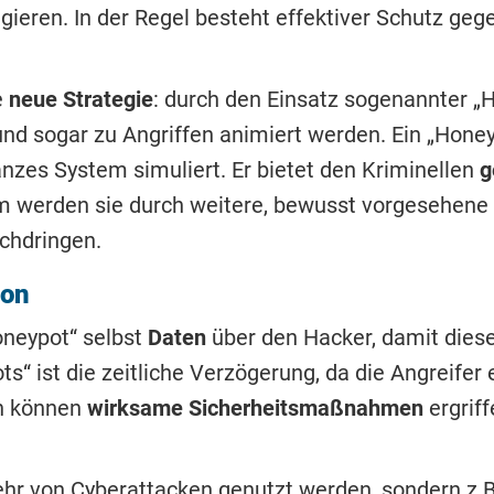
gieren. In der Regel besteht effektiver Schutz geg
e
neue Strategie
: durch den Einsatz sogenannter „
nd sogar zu Angriffen animiert werden. Ein „Honey
anzes System simuliert. Er bietet den Kriminellen
g
m werden sie durch weitere, bewusst vorgesehene 
chdringen.
ion
neypot“ selbst
Daten
über den Hacker, damit dies
ts“ ist die zeitliche Verzögerung, da die Angreifer
in können
wirksame Sicherheitsmaßnahmen
ergrif
hr von Cyberattacken genutzt werden, sondern z.B