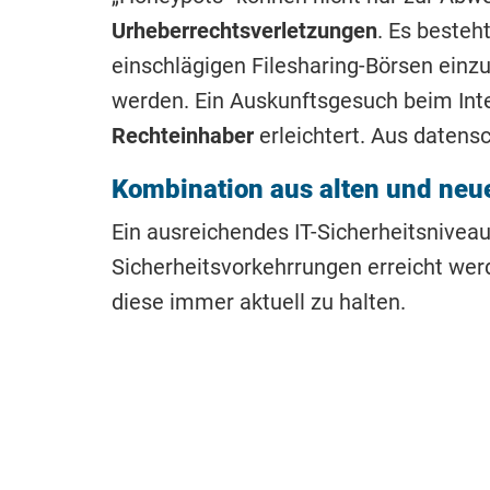
Urheberrechtsverletzungen
. Es besteh
einschlägigen Filesharing-Börsen einzu
werden. Ein Auskunftsgesuch beim Int
Rechteinhaber
erleichtert. Aus datens
Kombination aus alten und ne
Ein ausreichendes IT-Sicherheitsnivea
Sicherheitsvorkehrrungen erreicht werd
diese immer aktuell zu halten.
Zusätzlich sind „Honeypots“ aber dazu 
erst zu ermöglichen und die Angriffe je
mehr. An dieser Stelle müssen die üb