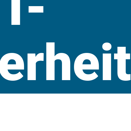
IT-
erhei