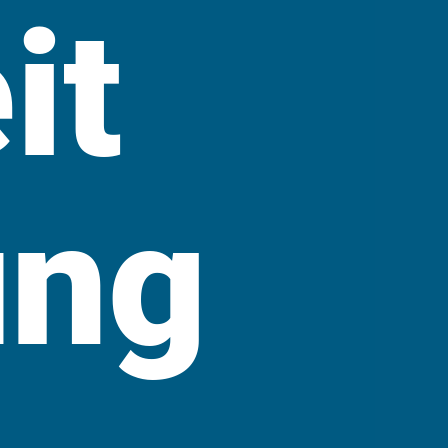
it
ung