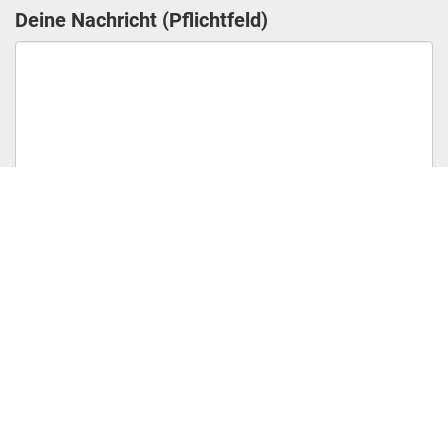
Deine Nachricht (Pflichtfeld)
Weitere Informationen gemäß Art. 13 DS-GVO
findest Du in unserer
Datenschutzerklärung
.
Bitte lasse dieses Feld leer.
Bitte lasse dieses Feld leer.