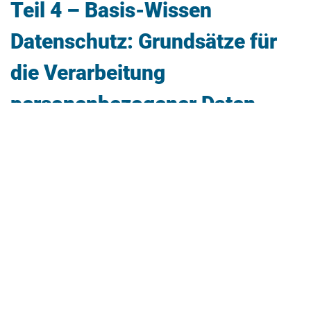
Teil 4 – Basis-Wissen
Datenschutz: Grundsätze für
die Verarbeitung
personenbezogener Daten
25.02.2025
In unserer Reihe „Basis-Wissen Datenschutz“
erhältst du einen Überblick über die
wichtigsten Vorschriften, Begriffe und Themen
der Datenschutz-Grundverordnung (DS-GVO).
In Teil 4 geht es um die Grundsätze der
"Verarbeitung personenbezogener Daten".